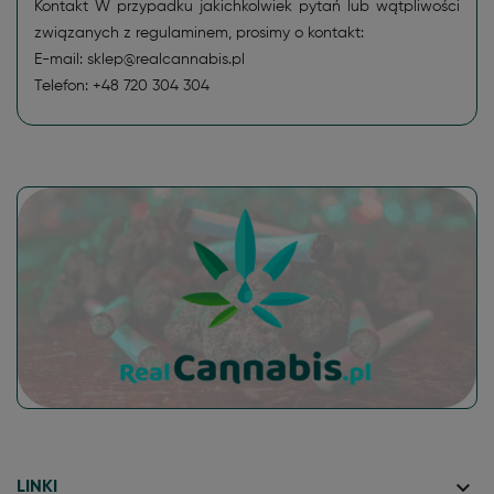
Kontakt W przypadku jakichkolwiek pytań lub wątpliwości
związanych z regulaminem, prosimy o kontakt:
E-mail: sklep@realcannabis.pl
Telefon: +48 720 304 304
Real Life. Real Cannabis
.
keyboard_arrow_down
LINKI