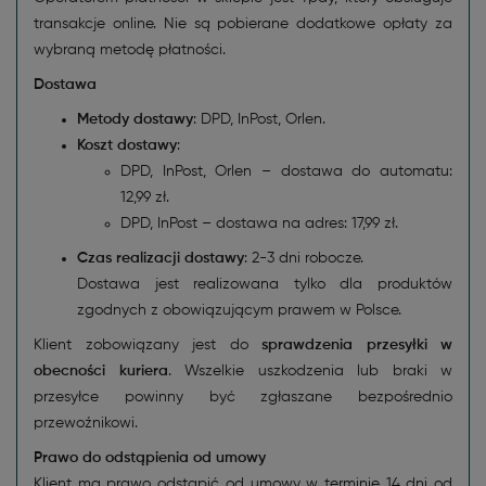
transakcje online. Nie są pobierane dodatkowe opłaty za
wybraną metodę płatności.
Dostawa
Metody dostawy
: DPD, InPost, Orlen.
Koszt dostawy
:
DPD, InPost, Orlen – dostawa do automatu:
12,99 zł.
DPD, InPost – dostawa na adres: 17,99 zł.
Czas realizacji dostawy
: 2-3 dni robocze.
Dostawa jest realizowana tylko dla produktów
zgodnych z obowiązującym prawem w Polsce.
Klient zobowiązany jest do
sprawdzenia przesyłki w
obecności kuriera
. Wszelkie uszkodzenia lub braki w
przesyłce powinny być zgłaszane bezpośrednio
przewoźnikowi.
Prawo do odstąpienia od umowy
Klient ma prawo odstąpić od umowy w terminie 14 dni od