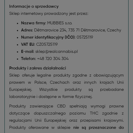
Informacje o sprzedawcy
Sklep internetowy prowadzony jest przez:
Nazwa firmy
: MUBBIES s.r.o.
Adres
: Dětmarovice 234, 735 71 Dětmarovice, Czechy
Numer identyfikacyjny (IČO)
: 05725119
VAT EU
: CZ05725119
E-mail
: sklep@realcannabis.pl
Telefon
: +48 720 304 304
Produkty i zakres działalności
Sklep oferuje legalne produkty zgodne z obowiązującym
prawem w Polsce, Czechach oraz innych krajach Unii
Europejskiej. Wszystkie produkty są przebadane
laboratoryjnie i dostępne w formie fizycznej.
Produkty zawierające CBD spełniają wymogi prawne
dotyczące dopuszczalnego poziomu THC zgodnie z
regulacjami Unii Europejskiej oraz przepisami krajowymi.
Produkty oferowane w sklepie
nie są przeznaczone do