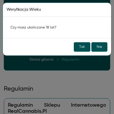
Darmowa wysyłka od
150zł
Weryfikacja Wieku
0
Czy masz ukończone 18 lat?
Tak
Nie
Strona główna
Regulamin
Regulamin
Regulamin Sklepu Internetowego
RealCannabis.pl