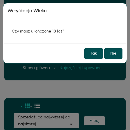
Darmowa wysyłka od
150zł
Weryfikacja Wieku
0
Czy masz ukończone 18 lat?
Tak
Nie
Strona główna
Najczęściej kupowane
Sprzedaż, od najwyższej do
Filtruj

najniższej