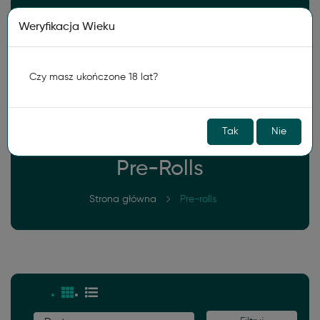
Darmowa wysyłka od
150zł
Weryfikacja Wieku
0
Czy masz ukończone 18 lat?
Tak
Nie
Pre-Rolls
Strona główna
Pre-rolls