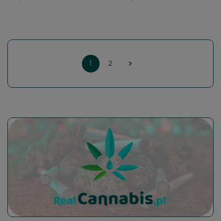

1
2