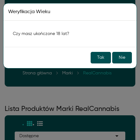
Darmowa wysyłka od
150zł
Weryfikacja Wieku
0
Czy masz ukończone 18 lat?
Tak
Nie
Strona główna
Marki
RealCannabis
Lista Produktów Marki RealCannabis

Dostępne