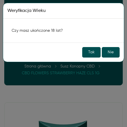
Darmowa wysyłka od
150zł
Weryfikacja Wieku
0
Czy masz ukończone 18 lat?
Tak
Nie
Strona główna
Susz Konopny CBD
CBD FLOWERS STRAWBERRY HAZE CLS 1G