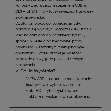
konopny
z
najwyższym stężeniem CBD w linii
CLS – aż 17%
, który łączy
świeżość truskawek
z cytrusową iskrą
.
Działa kompleksowo:
pobudza zmysły
,
pomaga się wyciszyć i
łagodzi skutki stresu
.
Idealna odmiana do porannego rytuału,
spaceru w lesie albo kreatywnej pracy.
Zamknięta w
szczelnym, funkcjonalnym
opakowaniu
, które utrzymuje świeżość,
zapewniając wygodę przy codziennym
stosowaniu.
✔ Co Ją Wyróżnia?
Aż 17% CBD – naturalna moc działania
Truskawkowo-cytrusowy aromat
Brak THC – tylko czysta natura
Praktyczne, wielorazowe opakowanie