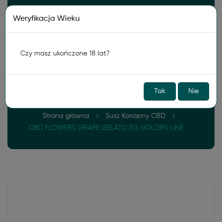
Darmowa wysyłka od
150zł
Weryfikacja Wieku
0
Czy masz ukończone 18 lat?
Tak
Nie
Strona główna
Susz Konopny CBD
CBD FLOWERS GRAPE GELATO 5G GOLDEN LINE