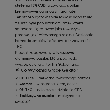
stężeniu 13% CBD
, urzekające
słodkim,
kremowo-winogronowym aromatem
.
Ten szczep łączy w sobie
lekkość odprężenia
z subtelnym pobudzeniem
, dzięki czemu
sprawdza się zarówno jako towarzysz
poranka, jak i wieczornego relaksu. Doskonała
harmonia smaków i efektów, bez zawartości
THC.
Produkt zapakowany w
luksusową
aluminiową puszkę
, która podkreśla
wyjątkowy charakter linii Golden Line.
🌟 Co Wyróżnia Grape Gelato?
✔
CBD 13%
– delikatna równowaga nastroju
✔
Aromat
– winogrona, krem, deser
✔
0% THC
– tylko czyste działanie CBD
✔
Ekskluzywna puszka
– maksymalna
świeżość