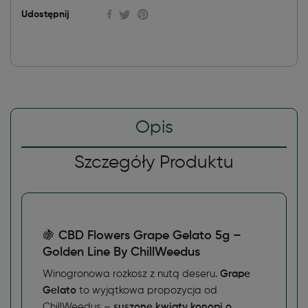
Udostępnij
Opis
Szczegóły Produktu
🍇
CBD Flowers Grape Gelato 5g –
Golden Line By ChillWeedus
Winogronowa rozkosz z nutą deseru.
Grape
Gelato
to wyjątkowa propozycja od
ChillWeedus –
suszone kwiaty konopi o